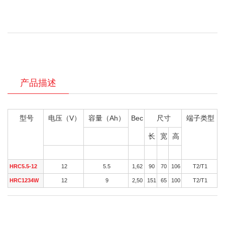
产品描述
型号
电压（V）
容量（Ah）
Вес
尺寸
端子类型
(Вт/эл)
长
宽
高
В
15 мин.
кг
мм
мм
мм
HRC5.5-12
12
5.5
1,62
90
70
106
T2/T1
HRC1234W
12
9
2,50
151
65
100
T2/T1